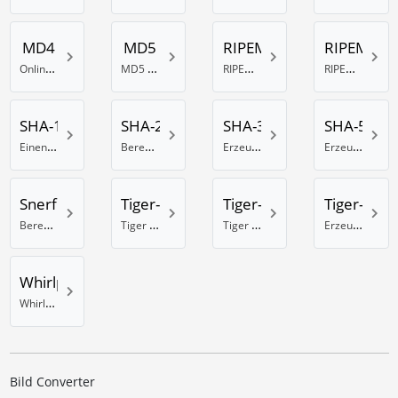
MD4
MD5
RIPEMD-128
RIPEMD-1
Online MD4 Generator
MD5 Hash Generator
RIPEMD 128 Bit Hash erzeugen
RIPEMD-160 Hash Berechnung
SHA-1
SHA-256
SHA-384
SHA-512
Einen SHA-1 Hash generieren
Berechnung eines SHA-Hash mit 256 Bit
Erzeuge einen SHA Hash mit 384 Bits
Erzeuge einen SHA Hash mit 512 Bits
Snerfu
Tiger-128
Tiger-160
Tiger-192
Berechnung eines Snefru Hash
Tiger Hash Rechner mit 128 Bit
Tiger 160 Bit Hash Rechner
Erzeuge einen Tiger Hash mit 192 Bits
Whirlpool
Whirlpool online Hash Generator
Bild Converter