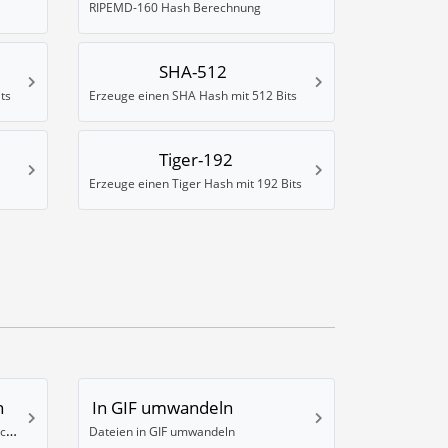
RIPEMD-160 Hash Berechnung
SHA-512
ts
Erzeuge einen SHA Hash mit 512 Bits
Tiger-192
Erzeuge einen Tiger Hash mit 192 Bits
n
In GIF umwandeln
Wandle ein Bild in das High Dynamic Range (HDR) .EXR Format um
Dateien in GIF umwandeln