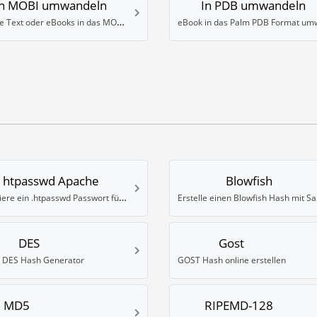
In MOBI umwandeln
In PDB umwandeln
Wandle Text oder eBooks in das MOBI Format um
htpasswd Apache
Blowfish
Generiere ein .htpasswd Passwort für Apache
Erstelle einen Blowfish Hash mit Sa
DES
Gost
e DES Hash Generator
GOST Hash online erstellen
MD5
RIPEMD-128