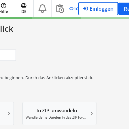
Einloggen
Re
16
Hilfe
DE
lick
zu beginnen. Durch das Anklicken akzeptierst du
In ZIP umwandeln
Wandle deine Dateien in das ZIP Format um