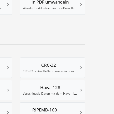
In PDF umwandeln
eBook in das Palm PDB Format umwandeln
Wandle Text-Dateien in für eBook Reader optimierte PDFs um
CRC-32
lt
CRC-32 online Prüfsummen-Rechner
Haval-128
Verschlüssle Daten mit dem Haval-128 Hash-Algorithmus
RIPEMD-160