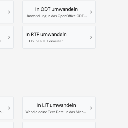
In ODT umwandeln
Umwandlung in das OpenOffice ODT Format
In RTF umwandeln
Umwandeln von Dateien in das PowerPoint PPTX Format
Online RTF Converter
In LIT umwandeln
Wandle deinen Text in das FB2 eBook Format um
Wandle deine Text-Datei in das Microsoft LIT eBook Format um